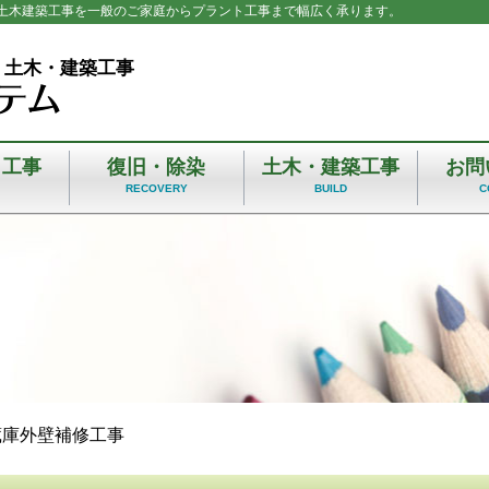
土木建築工事を一般のご家庭からプラント工事まで幅広く承ります。
 土木・建築工事
ト工事
復旧・除染
土木・建築工事
お問
T
RECOVERY
BUILD
C
蔵庫外壁補修工事